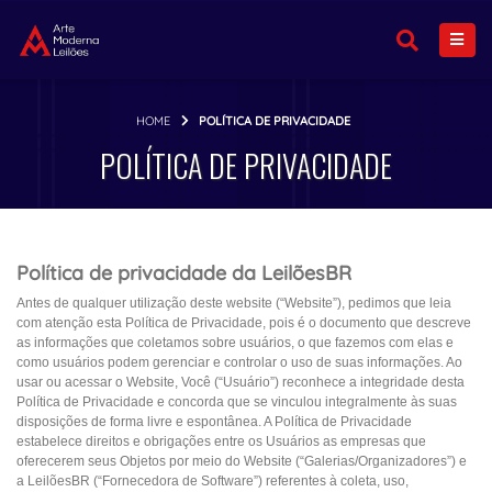
HOME
POLÍTICA DE PRIVACIDADE
POLÍTICA DE PRIVACIDADE
Política de privacidade da LeilõesBR
Antes de qualquer utilização deste website (“Website”), pedimos que leia
com atenção esta Política de Privacidade, pois é o documento que descreve
as informações que coletamos sobre usuários, o que fazemos com elas e
como usuários podem gerenciar e controlar o uso de suas informações. Ao
usar ou acessar o Website, Você (“Usuário”) reconhece a integridade desta
Política de Privacidade e concorda que se vinculou integralmente às suas
disposições de forma livre e espontânea. A Política de Privacidade
estabelece direitos e obrigações entre os Usuários as empresas que
oferecerem seus Objetos por meio do Website (“Galerias/Organizadores”) e
a LeilõesBR (“Fornecedora de Software”) referentes à coleta, uso,